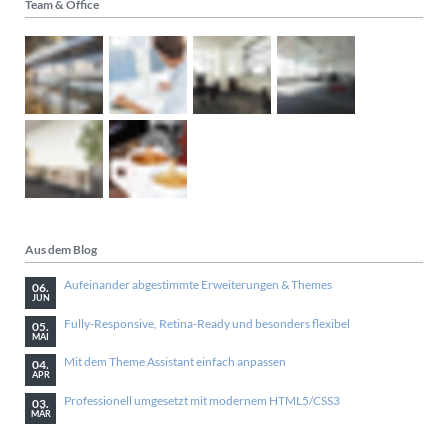
Team & Office
Aus dem Blog
Aufeinander abgestimmte Erweiterungen & Themes
06.
JUN
Fully-Responsive, Retina-Ready und besonders flexibel
05.
MAI
Mit dem Theme Assistant einfach anpassen
04.
APR
Professionell umgesetzt mit modernem HTML5/CSS3
03.
MÄR