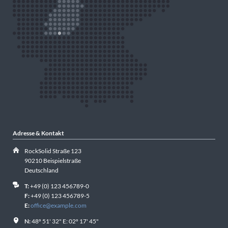
Adresse & Kontakt
RockSolid Straße 123
90210 Beispielstraße
Deutschland
T:
+49 (0) 123 456789-0
F:
+49 (0) 123 456789-5
E:
office@example.com
N:
48º 51' 32" E: 02º 17' 45"