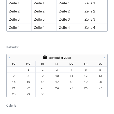
Zeile 1
Zeile 1
Zeile 1
Zeile 1
Zeile 2
Zeile 2
Zeile 2
Zeile 2
Zeile 3
Zeile 3
Zeile 3
Zeile 3
Zeile 4
Zeile 4
Zeile 4
Zeile 4
Kalender
<
September 2025
>
SO
MO
DI
MI
DO
FR
SA
1
2
3
4
5
6
7
8
9
10
11
12
13
14
15
16
17
18
19
20
21
22
23
24
25
26
27
28
29
30
Galerie