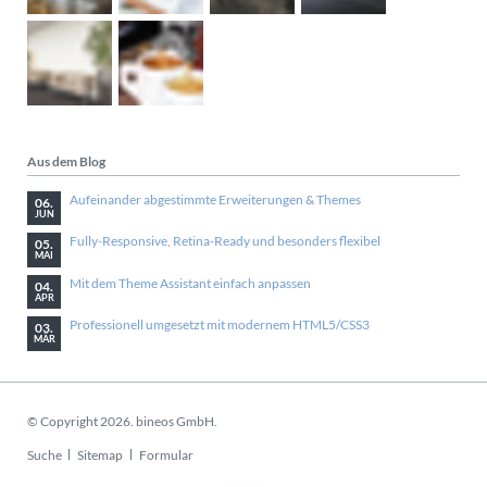
Aus dem Blog
Aufeinander abgestimmte Erweiterungen & Themes
06.
JUN
Fully-Responsive, Retina-Ready und besonders flexibel
05.
MAI
Mit dem Theme Assistant einfach anpassen
04.
APR
Professionell umgesetzt mit modernem HTML5/CSS3
03.
MÄR
© Copyright 2026. bineos GmbH.
Navigation
Suche
Sitemap
Formular
überspringen