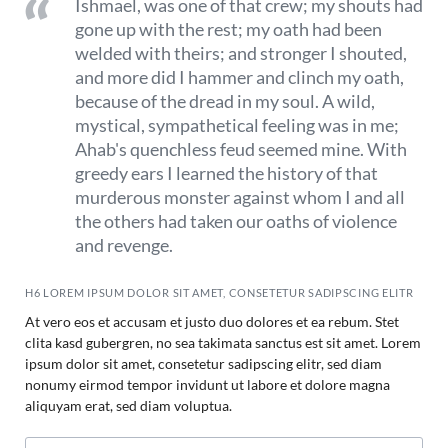
Ishmael, was one of that crew; my shouts had
gone up with the rest; my oath had been
welded with theirs; and stronger I shouted,
and more did I hammer and clinch my oath,
because of the dread in my soul. A wild,
mystical, sympathetical feeling was in me;
Ahab's quenchless feud seemed mine. With
greedy ears I learned the history of that
murderous monster against whom I and all
the others had taken our oaths of violence
and revenge.
H6 LOREM IPSUM DOLOR SIT AMET, CONSETETUR SADIPSCING ELITR
At vero eos et accusam et justo duo dolores et ea rebum. Stet
clita kasd gubergren, no sea takimata sanctus est sit amet. Lorem
ipsum dolor sit amet, consetetur sadipscing elitr, sed diam
nonumy eirmod tempor invidunt ut labore et dolore magna
aliquyam erat, sed diam voluptua.