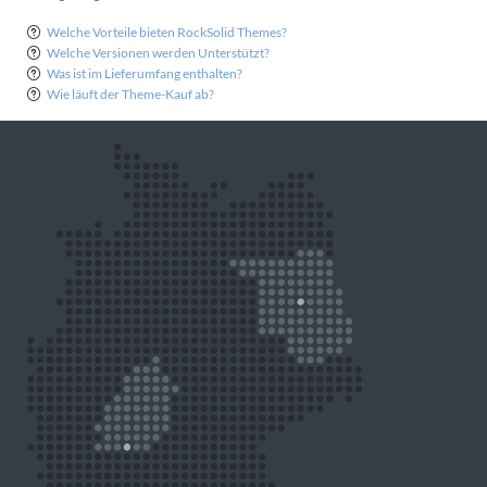
Welche Vorteile bieten RockSolid Themes?
Welche Versionen werden Unterstützt?
Was ist im Lieferumfang enthalten?
Wie läuft der Theme-Kauf ab?