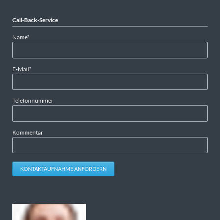
Call-Back-Service
Pflichtfeld
Name
*
Pflichtfeld
E-Mail
*
Telefonnummer
Kommentar
KONTAKTAUFNAHME ANFORDERN